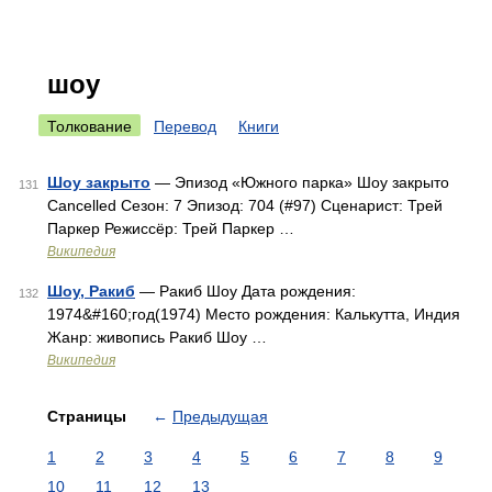
шоу
Толкование
Перевод
Книги
Шоу закрыто
— Эпизод «Южного парка» Шоу закрыто
131
Cancelled Сезон: 7 Эпизод: 704 (#97) Сценарист: Трей
Паркер Режиссёр: Трей Паркер …
Википедия
Шоу, Ракиб
— Ракиб Шоу Дата рождения:
132
1974&#160;год(1974) Место рождения: Калькутта, Индия
Жанр: живопись Ракиб Шоу …
Википедия
Страницы
←
Предыдущая
1
2
3
4
5
6
7
8
9
10
11
12
13